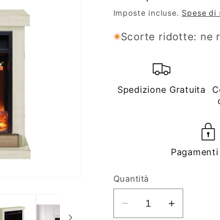
di
Imposte incluse.
Spese di
listino
Scorte ridotte: ne 
Spedizione Gratuita
C
Pagamenti 
Quantità
Diminuisci
Aumenta