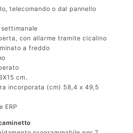
llo, telecomando o dal pannello
– settimanale
perta, con allarme tramite cicalino
aminato a freddo
no
perato
,3X15 cm.
ra incorporata (cm) 58,4 x 49,5
 e ERP
 caminetto
aldamento programmabile per 7