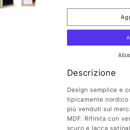
quantità
quantità
per
per
Caminetto
Caminett
Agg
Avorio
Avorio
Per
Per
Pavimento
Paviment
Altr
Descrizione
Design semplice e co
tipicamente nordico 
più venduti sul merc
MDF. Rifinita con ver
scuro e lacca satina