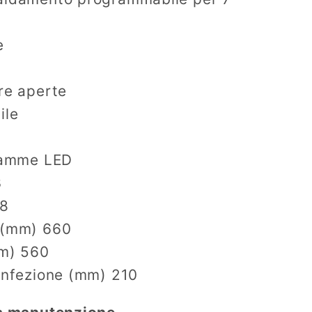
e
re aperte
ile
fiamme LED
3
,8
 (mm) 660
mm) 560
confezione (mm) 210