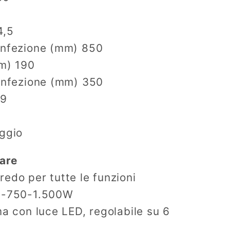
4,5
onfezione (mm) 850
mm) 190
confezione (mm) 350
,9
aggio
lare
edo per tutte le funzioni
 0-750-1.500W
ma con luce LED, regolabile su 6