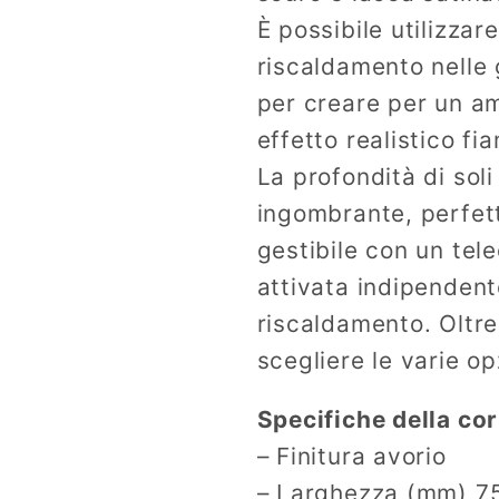
È possibile utilizza
riscaldamento nelle
per creare per un am
effetto realistico f
La profondità di sol
ingombrante, perfett
gestibile con un te
attivata indipenden
riscaldamento. Oltre
scegliere le varie op
Specifiche della co
– Finitura avorio
– Larghezza (mm) 7