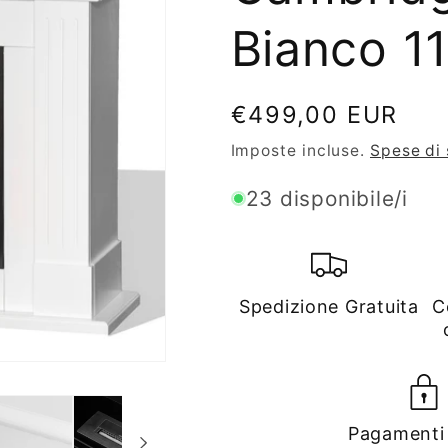
Bianco 1
Prezzo
€499,00 EUR
di
Imposte incluse.
Spese di
listino
23 disponibile/i
Spedizione Gratuita
C
Pagamenti 