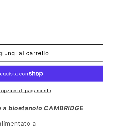
iungi al carrello
o
o
e opzioni di pagamento
ge
 a bioetanolo CAMBRIDGE
alimentato a