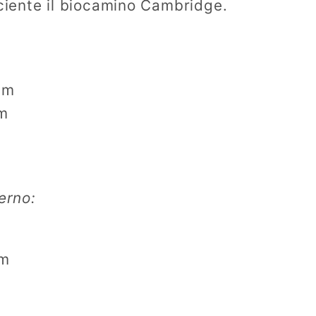
iciente il biocamino Cambridge.
cm
cm
erno:
cm