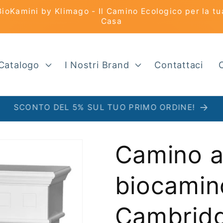
BioKamini by Klimago - Il Camino Ecologico per la tu
Casa
Catalogo
I Nostri Brand
Contattaci
SCONTO DEL 5% SUL TUO PRIMO ORDINE!
Camino a
biocamin
Cambridg