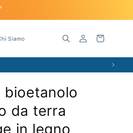
a
Accedi
Carrello
Chi Siamo
 bioetanolo
o da terra
e in legno