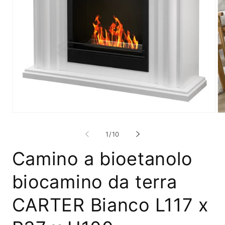
Apri
Ap
contenuti
co
multimediali
mu
su
1
/
10
1
2
in
in
Camino a bioetanolo
finestra
fi
modale
mo
biocamino da terra
CARTER Bianco L117 x