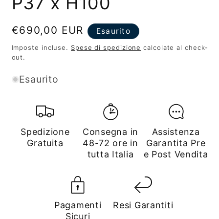
P37 x H100
Prezzo
€690,00 EUR
Esaurito
di
Imposte incluse.
Spese di spedizione
calcolate al check-
listino
out.
Esaurito
Spedizione
Consegna in
Assistenza
Gratuita
48-72 ore in
Garantita Pre
tutta Italia
e Post Vendita
Pagamenti
Resi Garantiti
Sicuri