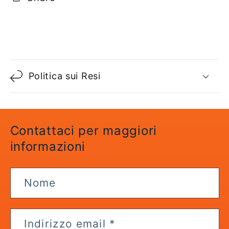
C
o
Politica sui Resi
n
t
e
n
Contattaci per maggiori
u
informazioni
t
o
Nome
c
o
m
Indirizzo email
*