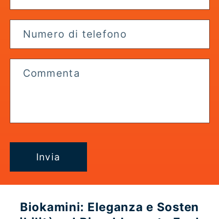
p
r
Numero di telefono
i
m
i
Commenta
b
i
l
e
Invia
Biokamini: Eleganza e Sosten