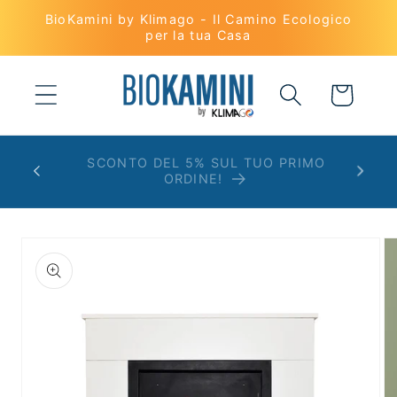
Vai
BioKamini by Klimago - Il Camino Ecologico
direttamente
per la tua Casa
ai contenuti
Carrello
SCONTO DEL 5% SUL TUO PRIMO
ORDINE!
Passa alle
informazioni
sul prodotto