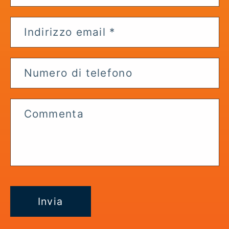
c
o
m
Indirizzo email
*
p
r
Numero di telefono
i
m
i
Commenta
b
i
l
e
Invia