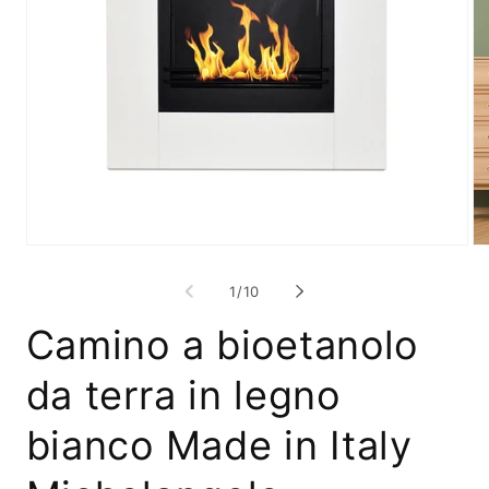
Apri
Ap
contenuti
co
multimediali
mu
su
1
/
10
1
2
in
in
Camino a bioetanolo
finestra
fi
modale
mo
da terra in legno
bianco Made in Italy