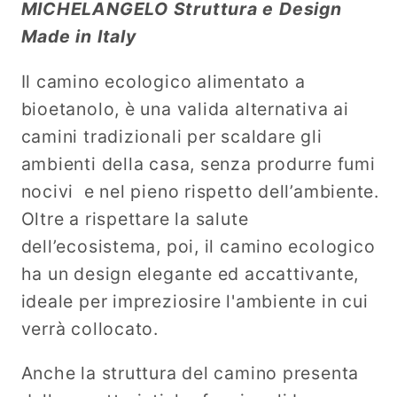
Made
Made
MICHELANGELO Struttura e Design
in
in
Made in Italy
Italy
Italy
Michelangelo
Michelangelo
Il camino ecologico alimentato a
96x36x90h
96x36x90h
bioetanolo, è una valida alternativa ai
camini tradizionali per scaldare gli
ambienti della casa, senza produrre fumi
nocivi e nel pieno rispetto dell’ambiente.
Oltre a rispettare la salute
dell’ecosistema, poi, il camino ecologico
ha un design elegante ed accattivante,
ideale per impreziosire l'ambiente in cui
verrà collocato.
Anche la struttura del camino presenta