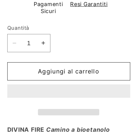
Pagamenti
Resi Garantiti
Sicuri
Quantità
Diminuisci
Aumenta
quantità
quantità
per
per
Camino
Camino
Aggiungi al carrello
a
a
bioetanolo
bioetanolo
da
da
terra
terra
in
in
legno
legno
bianco
bianco
DIVINA FIRE
Camino a bioetanolo