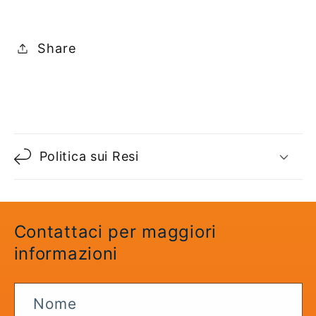
Share
C
o
Politica sui Resi
n
t
e
n
Contattaci per maggiori
u
informazioni
t
o
Nome