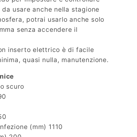
i, da usare anche nella stagione
osfera, potrai usarlo anche solo
iamma senza accendere il
 inserto elettrico è di facile
minima, quasi nulla, manutenzione.
rnice
io scuro
90
50
onfezione (mm) 1110
mm) 200