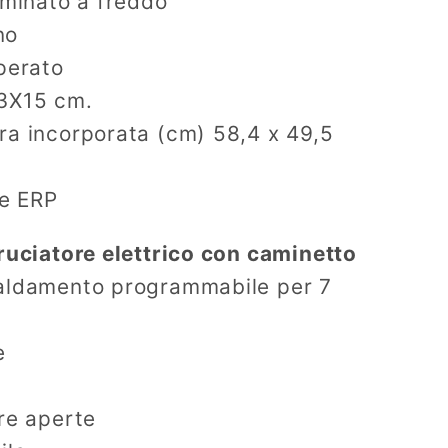
aminato a freddo
no
perato
,3X15 cm.
ra incorporata (cm) 58,4 x 49,5
 e ERP
ruciatore elettrico con caminetto
aldamento programmabile per 7
e
re aperte