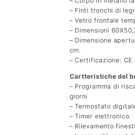
– Corpo in metallo l
– Finti tronchi di leg
– Vetro frontale tem
– Dimensioni 60X50
– Dimensione apertu
cm.
– Certificazione: CE
Cartteristiche del b
– Programma di risc
giorni
– Termostato digital
– Timer elettronico
– Rilevamento finest