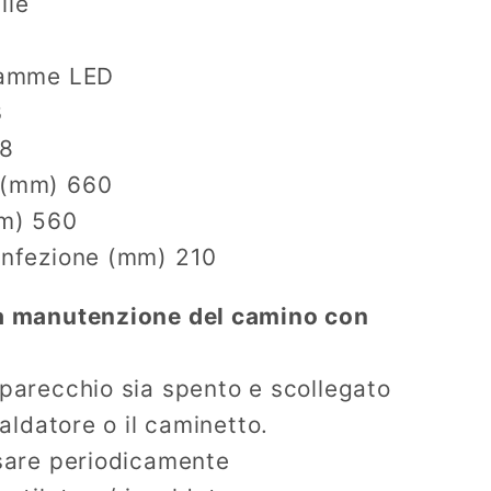
ile
fiamme LED
3
,8
 (mm) 660
mm) 560
confezione (mm) 210
la manutenzione del camino con
pparecchio sia spento e scollegato
caldatore o il caminetto.
ssare periodicamente