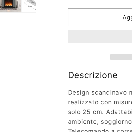
quantità
quantità
per
per
Camino
Camino
Agg
Da
Da
Terra
Terra
ASCIANO
ASCIAN
Grigio
Grigio
Scuro
Scuro
Descrizione
Design scandinavo mi
realizzato con misur
solo 25 cm. Adattabi
ambiente, soggiorno,
Telecomando a corre