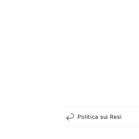
C
Politica sui Resi
o
n