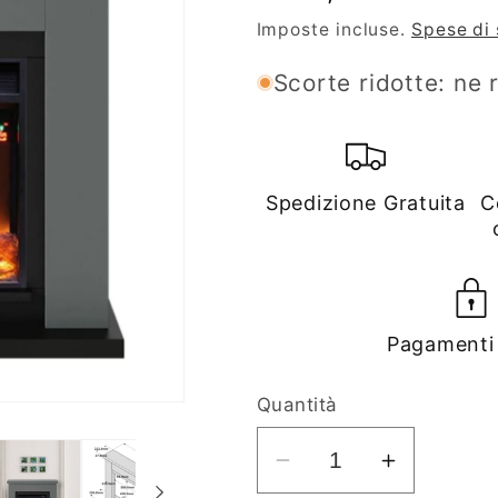
di
Imposte incluse.
Spese di
listino
Scorte ridotte: ne 
Spedizione Gratuita
C
Pagamenti 
Quantità
Diminuisci
Aumenta